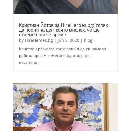
Кристиан Йотов за HireHeroes.bg: Успях
да постигна цел, която мислех, че ще
отнеме повече време
by
HireHeroes.bg
|
Jun 3, 2020
|
blog
Кристиан разказва как е решил да си намери
работа през HireHeroes.bg и как го е
постигнал.