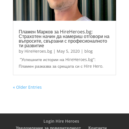
Пламен Марков за HireHeroes.bg:
Страхотен начин да намериш отговори на
въпросите, свързани с професионалното
ти развитие
by
HireHeroes.bg
|
May 5, 2020
|
blog
“Успешните истории на HireHeroes.bg”:
Пламен разказва за срещата си с Hire Hero.
« Older Entries
Login Hire Heroes
Уведомление за поверителност
Контакти