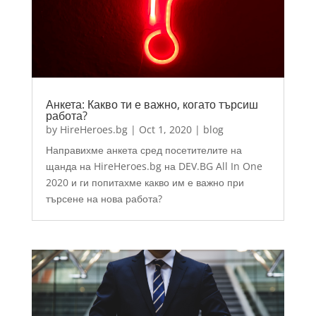
Анкета: Какво ти е важно, когато търсиш
работа?
by
HireHeroes.bg
|
Oct 1, 2020
|
blog
Направихме анкета сред посетителите на
щанда на HireHeroes.bg на DEV.BG All In One
2020 и ги попитахме какво им е важно при
търсене на нова работа?