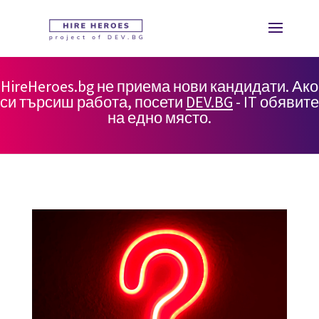
HireHeroes.bg не приема нови кандидати. Ако
си търсиш работа, посети
DEV.BG
- IT обявите
на едно място.