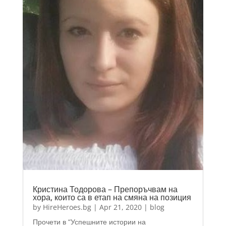
Кристина Тодорова – Препоръчвам на
хора, които са в етап на смяна на позиция
by
HireHeroes.bg
|
Apr 21, 2020
|
blog
Прочети в “Успешните истории на