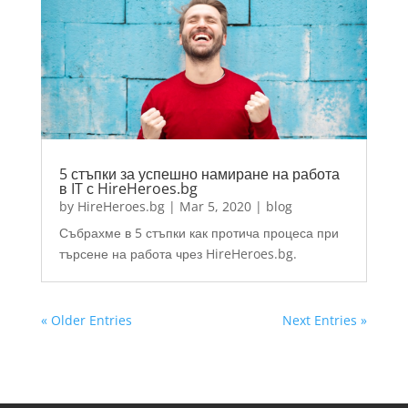
5 стъпки за успешно намиране на работа
в IT с HireHeroes.bg
by
HireHeroes.bg
|
Mar 5, 2020
|
blog
Събрахме в 5 стъпки как протича процеса при
търсене на работа чрез HireHeroes.bg.
« Older Entries
Next Entries »