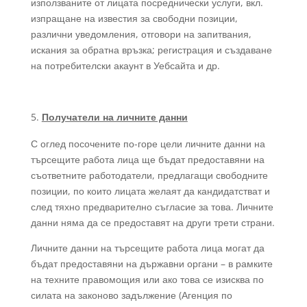
използваните от лицата посреднически услуги, вкл.
изпращане на известия за свободни позиции,
различни уведомления, отговори на запитвания,
искания за обратна връзка; регистрация и създаване
на потребителски акаунт в Уебсайта и др.
Получатели на личните данни
С оглед посочените по-горе цели личните данни на
търсещите работа лица ще бъдат предоставяни на
съответните работодатели, предлагащи свободните
позиции, по които лицата желаят да кандидатстват и
след тяхно предварително съгласие за това. Личните
данни няма да се предоставят на други трети страни.
Личните данни на търсещите работа лица могат да
бъдат предоставяни на държавни органи – в рамките
на техните правомощия или ако това се изисква по
силата на законово задължение (Агенция по