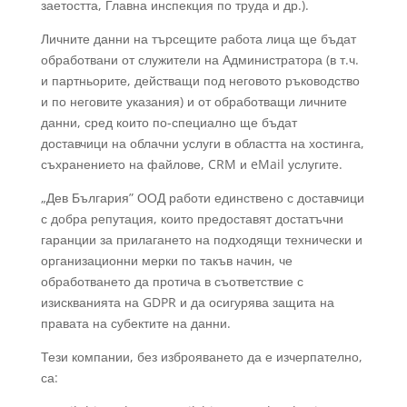
заетостта, Главна инспекция по труда и др.).
Личните данни на търсещите работа лица ще бъдат
обработвани от служители на Администратора (в т.ч.
и партньорите, действащи под неговото ръководство
и по неговите указания) и от обработващи личните
данни, сред които по-специално ще бъдат
доставчици на облачни услуги в областта на хостинга,
съхранението на файлове, CRM и eMail услугите.
„Дев България” ООД работи единствено с доставчици
с добра репутация, които предоставят достатъчни
гаранции за прилагането на подходящи технически и
организационни мерки по такъв начин, че
обработването да протича в съответствие с
изискванията на GDPR и да осигурява защита на
правата на субектите на данни.
Тези компании, без изброяването да е изчерпателно,
са: