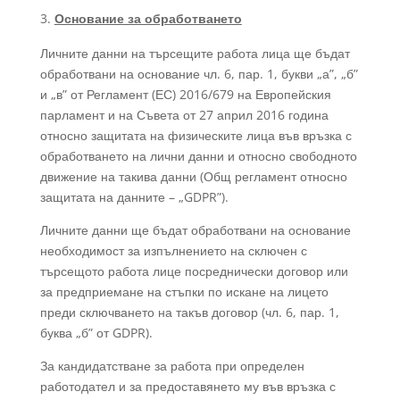
Основание за обработването
Личните данни на търсещите работа лица ще бъдат
обработвани на основание чл. 6, пар. 1, букви „а”, „б”
и „в” от Регламент (ЕС) 2016/679 на Европейския
парламент и на Съвета от 27 април 2016 година
относно защитата на физическите лица във връзка с
обработването на лични данни и относно свободното
движение на такива данни (Общ регламент относно
защитата на данните – „GDPR”).
Личните данни ще бъдат обработвани на основание
необходимост за изпълнението на сключен с
търсещото работа лице посреднически договор или
за предприемане на стъпки по искане на лицето
преди сключването на такъв договор (чл. 6, пар. 1,
буква „б” от GDPR).
За кандидатстване за работа при определен
работодател и за предоставянето му във връзка с