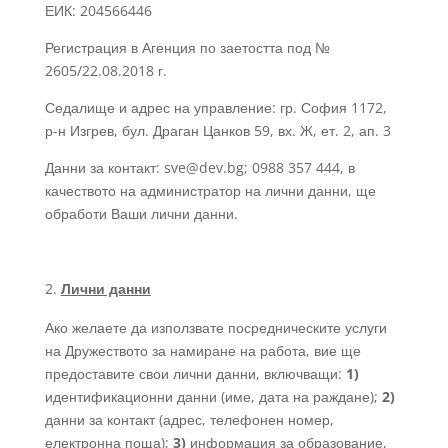
ЕИК: 204566446
Регистрация в Агенция по заетостта под №
2605/22.08.2018 г.
Седалище и адрес на управление: гр. София 1172,
р-н Изгрев, бул. Драган Цанков 59, вх. Ж, ет. 2, ап. 3
Данни за контакт: sve@dev.bg; 0988 357 444, в
качеството на администратор на лични данни, ще
обработи Ваши лични данни.
Лични данни
Ако желаете да използвате посредническите услуги
на Дружеството за намиране на работа, вие ще
предоставите свои лични данни, включващи:
1)
идентификационни данни (име, дата на раждане);
2)
данни за контакт (адрес, телефонен номер,
електронна поща);
3)
информация за образование,