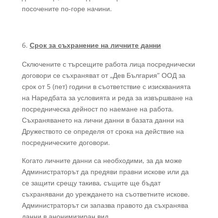
посочените по-горе начини.
Срок за съхранение на личните данни
Сключените с търсещите работа лица посреднически
договори се съхраняват от „Дев България” ООД за
срок от 5 (пет) години в съответствие с изискванията
на Наредбата за условията и реда за извършване на
посредническа дейност по наемане на работа.
Съхраняването на лични данни в базата данни на
Дружеството се определя от срока на действие на
посредническите договори.
Когато личните данни са необходими, за да може
Администраторът да предяви правни искове или да
се защити срещу такива, същите ще бъдат
съхранявани до уреждането на съответните искове.
Администраторът си запазва правото да съхранява
данни в анонимизиран вид.