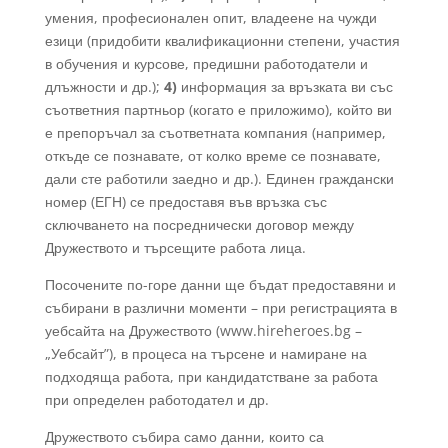
умения, професионален опит, владеене на чужди
езици (придобити квалификационни степени, участия
в обучения и курсове, предишни работодатели и
длъжности и др.);
4)
информация за връзката ви със
съответния партньор (когато е приложимо), който ви
е препоръчал за съответната компания (например,
откъде се познавате, от колко време се познавате,
дали сте работили заедно и др.). Единен граждански
номер (ЕГН) се предоставя във връзка със
сключването на посреднически договор между
Дружеството и търсещите работа лица.
Посочените по-горе данни ще бъдат предоставяни и
събирани в различни моменти – при регистрацията в
уебсайта на Дружеството (www.hireheroes.bg –
„Уебсайт”), в процеса на търсене и намиране на
подходяща работа, при кандидатстване за работа
при определен работодател и др.
Дружеството събира само данни, които са