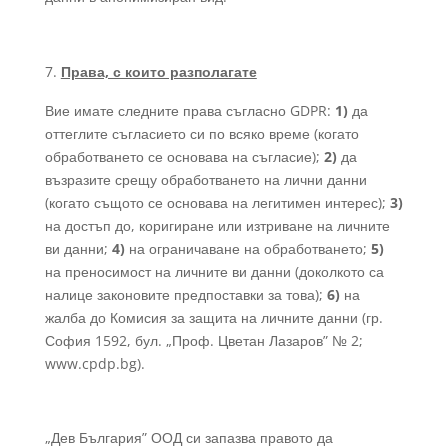
Права, с които разполагате
Вие имате следните права съгласно GDPR:
1)
да
оттеглите съгласието си по всяко време (когато
обработването се основава на съгласие);
2)
да
възразите срещу обработването на лични данни
(когато същото се основава на легитимен интерес);
3)
на достъп до, коригиране или изтриване на личните
ви данни;
4)
на ограничаване на обработването;
5)
на преносимост на личните ви данни (доколкото са
налице законовите предпоставки за това);
6)
на
жалба до Комисия за защита на личните данни (гр.
София 1592, бул. „Проф. Цветан Лазаров” № 2;
www.cpdp.bg).
„Дев България” ООД си запазва правото да