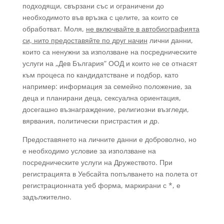
подходящи, свързани със и ограничени до
необходимото във връзка с целите, за които се
обработват. Моля,
не включвайте в автобиографията
си, нито предоставяйте по друг начин
лични данни,
които са ненужни за използване на посредническите
услуги на „Дев България” ООД и които не се отнасят
към процеса по кандидатстване и подбор, като
например: информация за семейно положение, за
деца и планирани деца, сексуална ориентация,
досегашно възнаграждение, религиозни възгледи,
вярвания, политически пристрастия и др.
Предоставянето на личните данни е доброволно, но
е необходимо условие за използване на
посредническите услуги на Дружеството. При
регистрацията в Уебсайта попълването на полета от
регистрационната уеб форма, маркирани с *, е
задължително.