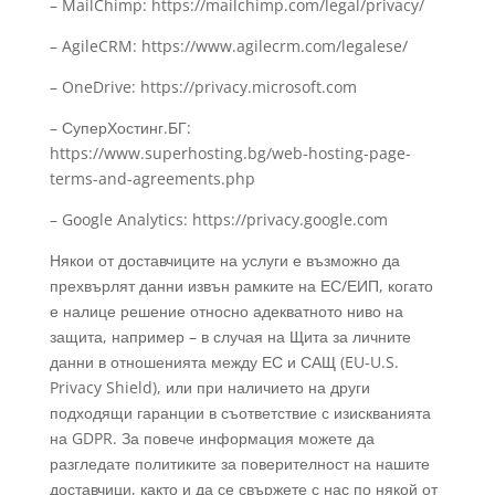
– MailChimp: https://mailchimp.com/legal/privacy/
– AgileCRM: https://www.agilecrm.com/legalese/
– OneDrive: https://privacy.microsoft.com
– СуперХостинг.БГ:
https://www.superhosting.bg/web-hosting-page-
terms-and-agreements.php
– Google Analytics: https://privacy.google.com
Някои от доставчиците на услуги е възможно да
прехвърлят данни извън рамките на ЕС/ЕИП, когато
е налице решение относно адекватното ниво на
защита, например – в случая на Щита за личните
данни в отношенията между ЕС и САЩ (EU-U.S.
Privacy Shield), или при наличието на други
подходящи гаранции в съответствие с изискванията
на GDPR. За повече информация можете да
разгледате политиките за поверителност на нашите
доставчици, както и да се свържете с нас по някой от