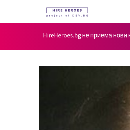
HireHeroes.bg не приема нови