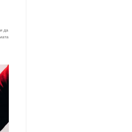
и да
мата