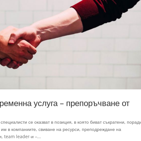
ременна услуга – препоръчване от
специалисти се оказват в позиция, в която биват съкратени, порад
им в компаниите, свиване на ресурси, преподреждане на
team leader-и –...