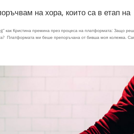
оръчвам на хора, които са в етап на
bg” как Кристина премина през процеса на платформата: Защо реш
ота? Платформата ми беше препоръчана от бивша моя колежка. Са