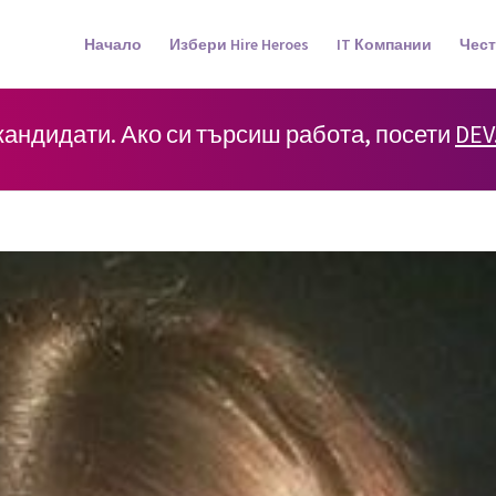
Начало
Избери Hire Heroes
IT Компании
Чест
 кандидати. Ако си търсиш работа, посети
DEV