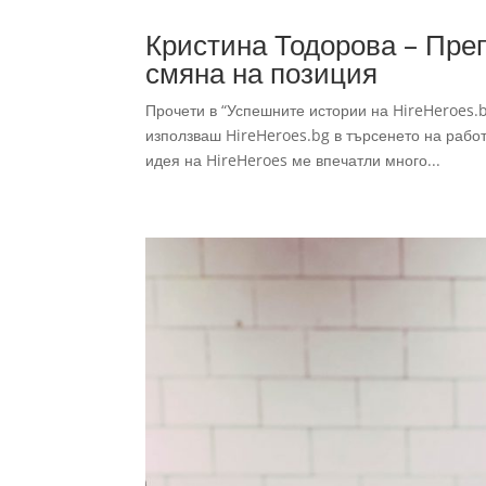
Кристина Тодорова – Преп
смяна на позиция
Прочети в “Успешните истории на HireHeroes.
използваш HireHeroes.bg в търсенето на раб
идея на HireHeroes ме впечатли много...