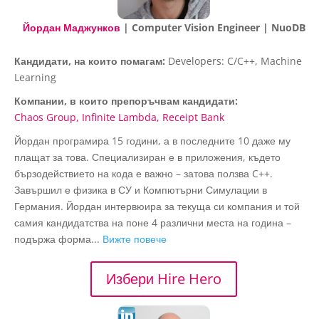
Йордан Маджунков
| Computer Vision Engineer | NuoDB
Кандидати, на които помагам:
Developers: C/C++, Machine
Learning
Компании, в които препоръчвам кандидати:
Chaos Group
Infinite Lambda
Receipt Bank
Йордан програмира 15 години, а в последните 10 даже му
плащат за това. Специализиран е в приложения, където
бързодействието на кода е важно – затова ползва C++.
Завършил е физика в СУ и Компютърни Симулации в
Германия. Йордан интервюира за текуща си компания и той
самия кандидатства на поне 4 различни места на година –
подържа форма...
Вижте повече
Избери Hire Hero