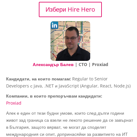
Избери Hire Hero
Александър Балев
| CTO | Proxiad
Кандидати, на които помагам:
Regular to Senior
Developers с Java, .NET и JavaScript (Angular, React, Node.js)
Компании, в които препоръчвам кандидати:
Proxiad
Алек е един от тези будни умове, които след дълги години
живот зад граница са взели не лекото решение да се завърнат
в България, защото вярват, че могат да споделят
международния си опит, допринасяйки за развитието на ИТ