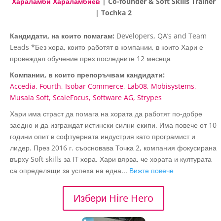
Хараламби Хараламбиев
| Co-founder & Soft Skills Trainer
| Tochka 2
Кандидати, на които помагам:
Developers, QA’s and Team
Leads *Без хора, които работят в компании, в които Хари е
провеждал обучение през последните 12 месеца
Компании, в които препоръчвам кандидати:
Accedia
Fourth
Isobar Commerce
Lab08
Mobisystems
Musala Soft
ScaleFocus
Software AG
Strypes
Хари има страст да помага на хората да работят по-добре
заедно и да изграждат истински силни екипи. Има повече от 10
години опит в софтуерната индустрия като програмист и
лидер. През 2016 г. съосновава Точка 2, компания фокусирана
върху Soft skills за IT хора. Хари вярва, че хората и културата
са определящи за успеха на една...
Вижте повече
Избери Hire Hero