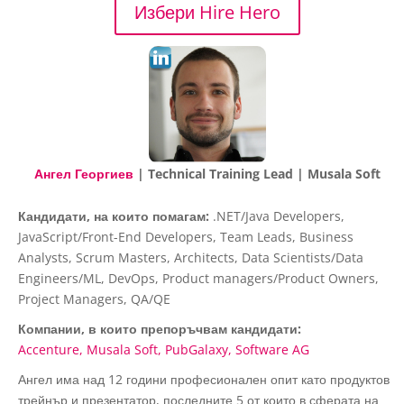
Избери Hire Hero
Ангел Георгиев
| Technical Training Lead | Musala Soft
Кандидати, на които помагам:
.NET/Java Developers,
JavaScript/Front-End Developers, Team Leads, Business
Analysts, Scrum Masters, Architects, Data Scientists/Data
Engineers/ML, DevOps, Product managers/Product Owners,
Project Managers, QA/QE
Компании, в които препоръчвам кандидати:
Accenture
Musala Soft
PubGalaxy
Software AG
Ангел има над 12 години професионален опит като продуктов
трейнър и презентатор, последните 5 от които в сферата на