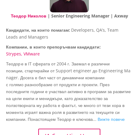
Теодор Николов
| Senior Engineering Manager | Axway
Кандидати, на които помагам:
Developers, QA’s, Team
Leads and Managers
Компании, в които препоръчвам кандидати:
Strypes
VMware
Теодор е в IT сферата от 2004 г. Заемал е различни
позиции, стартирайки от Support engineer до Engineering Ma
nager. Досега е бил част от динамични компании
с голямо разнообразие от продукти и проекти. През
последните години е участвал активно в програми за развитие
на цели екипи и мениджъри, като доказателство за
ползотворната му работа е фактът, че много от тези хора в
момента играят важна роля в развитието на текущите си
компании. Понастоящем Теодор е ключова...
Вижте повече