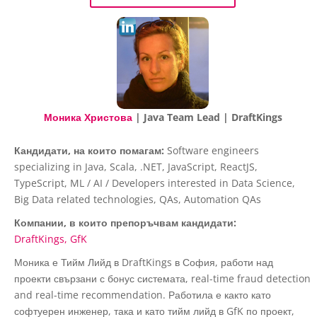
Моника Христова
| Java Team Lead | DraftKings
Кандидати, на които помагам:
Software engineers
specializing in Java, Scala, .NET, JavaScript, ReactJS,
TypeScript, ML / AI / Developers interested in Data Science,
Big Data related technologies, QAs, Automation QAs
Компании, в които препоръчвам кандидати:
DraftKings
GfK
Моника е Тийм Лийд в DraftKings в София, работи над
проекти свързани с бонус системата, real-time fraud detection
and real-time recommendation. Работила е както като
софтуерен инженер, така и като тийм лийд в GfK по проект,