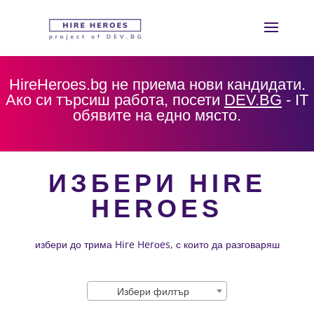
HireHeroes.bg не приема нови кандидати.
Ако си търсиш работа, посети
DEV.BG
- IT
обявите на едно място.
ИЗБЕРИ HIRE
HEROES
избери до трима Hire Herоes, с които да разговаряш
Избери филтър