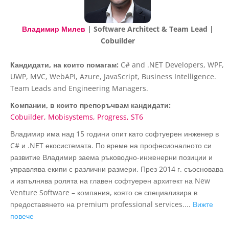
Владимир Милев
| Software Architect & Team Lead |
Cobuilder
Кандидати, на които помагам:
C# and .NET Developers, WPF,
UWP, MVC, WebAPI, Azure, JavaScript, Business Intelligence.
Team Leads and Engineering Managers.
Компании, в които препоръчвам кандидати:
Cobuilder
Mobisystems
Progress
ST6
Владимир има над 15 години опит като софтуерен инженер в
C# и .NET екосистемата. По време на професионалното си
развитие Владимир заема ръководно-инженерни позиции и
управлява екипи с различни размери. През 2014 г. съосновава
и изпълнява ролята на главен софтуерен архитект на New
Venture Software – компания, която се специализира в
предоставянето на premium professional services....
Вижте
повече