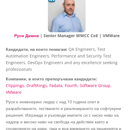
Руси Димов
| Senior Manager WWCC CoE | VMWare
Кандидати, на които помагам:
QA Engineers, Test
Automation Engineers, Performance and Security Test
Engineers, DevOps Engineers and any excellence seeking
professionals
Компании, в които препоръчвам кандидати:
Clippings
DraftKings
Fadata
Fourth
Software Group
VMware
Руси е инженеринг лидер с над 10 години опит в
разработването, тестването и реализирането на софтуерни
решения. Изгражда и ръководи екипите си с ниско ниво на
надзор и високо ниво на свобода на действие както в
споделянето на идеи, така и във вземането на решенията и