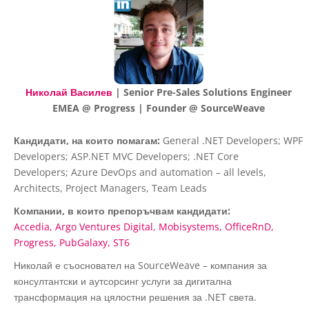
Николай Василев
| Senior Pre-Sales Solutions Engineer
EMEA @ Progress | Founder @ SourceWeave
Кандидати, на които помагам:
General .NET Developers; WPF
Developers; ASP.NET MVC Developers; .NET Core
Developers; Azure DevOps and automation – all levels,
Architects, Project Managers, Team Leads
Компании, в които препоръчвам кандидати:
Accedia
Argo Ventures Digital
Mobisystems
OfficeRnD
Progress
PubGalaxy
ST6
Николай е съосновател на SourceWeave – компания за
консултантски и аутсорсинг услуги за дигитална
трансформация на цялостни решения за .NET света.