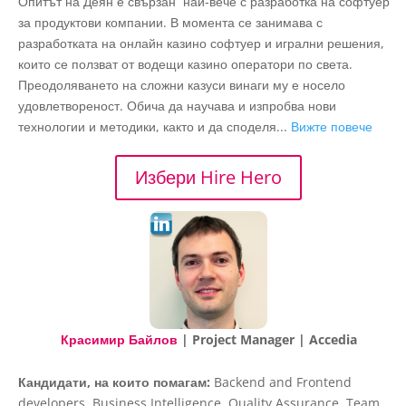
Опитът на Деян е свързан най-вече с разработка на софтуер
за продуктови компании. В момента се занимава с
разработката на онлайн казино софтуер и игрални решения,
които се ползват от водещи казино оператори по света.
Преодоляването на сложни казуси винаги му е носело
удовлетвореност. Обича да научава и изпробва нови
технологии и методики, както и да споделя...
Вижте повече
Избери Hire Hero
Красимир Байлов
| Project Manager | Accedia
Кандидати, на които помагам:
Backend and Frontend
developers, Business Intelligence, Quality Assurance, Team