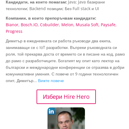
Кандидати, на които помагам:
Java; Java базирани
технологии; Backend позиции; Без Full stack и UI
Компании, в които препоръчвам кандидати:
Bianor
Bosch.IO
Cobuilder
Melon
Musala Soft
Paysafe
Progress
Димитър в ежедневната си работа ръководи два екипа,
занимаващи се с IoT разработки. Въпреки ръководната си
роля, той прекарва доста от времето си в писане на код, рамо
до рамо с разработчиците. Богатият му опит като лектор на
български и международни конференции се отразява в добри
комуникативни умения. С повече от 9 години технологичен
опит, Димитър...
Вижте повече
Избери Hire Hero