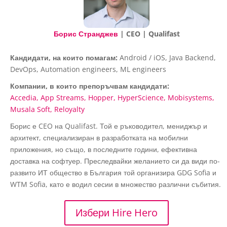
Борис Странджев
| CEO | Qualifast
Кандидати, на които помагам:
Android / iOS, Java Backend,
DevOps, Automation engineers, ML engineers
Компании, в които препоръчвам кандидати:
Accedia
App Streams
Hopper
HyperScience
Mobisystems
Musala Soft
Reloyalty
Борис е CEO на Qualifast. Той е ръководител, мениджър и
архитект, специализиран в разработката на мобилни
приложения, но също, в последните години, ефективна
доставка на софтуер. Преследвайки желанието си да види по-
развито ИТ общество в България той организира GDG Sofia и
WTM Sofia, като е водил сесии в множество различни събития.
Избери Hire Hero