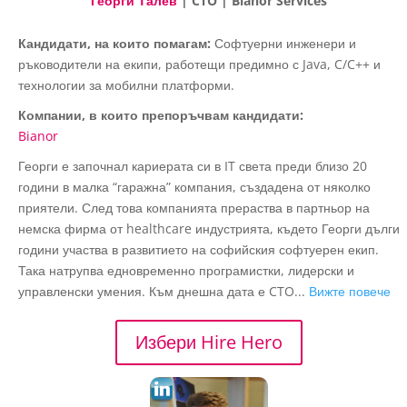
Георги Талев
| CTO | Bianor Services
Кандидати, на които помагам:
Софтуерни инженери и
ръководители на екипи, работещи предимно с Java, C/C++ и
технологии за мобилни платформи.
Компании, в които препоръчвам кандидати:
Bianor
Георги е започнал кариерата си в IT света преди близо 20
години в малка “гаражна” компания, създадена от няколко
приятели. След това компанията прераства в партньор на
немска фирма от healthcare индустрията, където Георги дълги
години участва в развитието на софийския софтуерен екип.
Така натрупва едновременно програмистки, лидерски и
управленски умения. Към днешна дата е CTO...
Вижте повече
Избери Hire Hero