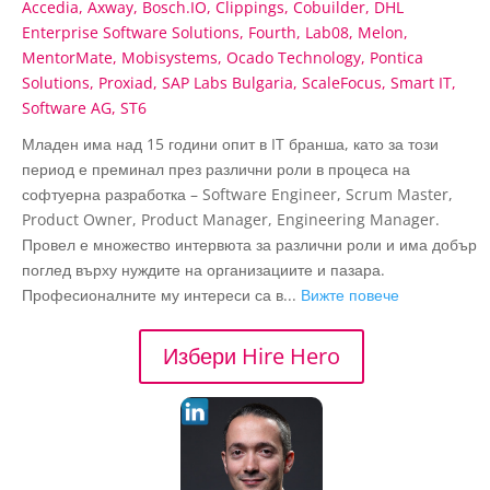
Accedia
Axway
Bosch.IO
Clippings
Cobuilder
DHL
Enterprise Software Solutions
Fourth
Lab08
Melon
MentorMate
Mobisystems
Ocado Technology
Pontica
Solutions
Proxiad
SAP Labs Bulgaria
ScaleFocus
Smart IT
Software AG
ST6
Младен има над 15 години опит в IT бранша, като за този
период е преминал през различни роли в процеса на
софтуерна разработка – Software Engineer, Scrum Master,
Product Owner, Product Manager, Engineering Manager.
Провел е множество интервюта за различни роли и има добър
поглед върху нуждите на организациите и пазара.
Професионалните му интереси са в...
Вижте повече
Избери Hire Hero