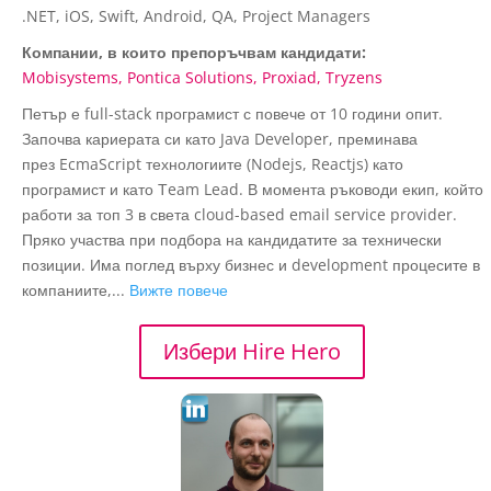
.NET, iOS, Swift, Android, QA, Project Managers
Компании, в които препоръчвам кандидати:
Mobisystems
Pontica Solutions
Proxiad
Tryzens
Петър е full-stack програмист с повече от 10 години опит.
Започва кариерата си като Java Developer, преминава
през EcmaScript технологиите (Nodejs, Reactjs) като
програмист и като Тeam Lead. В момента ръководи екип, който
работи за топ 3 в света cloud-based email service provider.
Пряко участва при подбора на кандидатите за технически
позиции. Има поглед върху бизнес и development процесите в
компаниите,...
Вижте повече
Избери Hire Hero