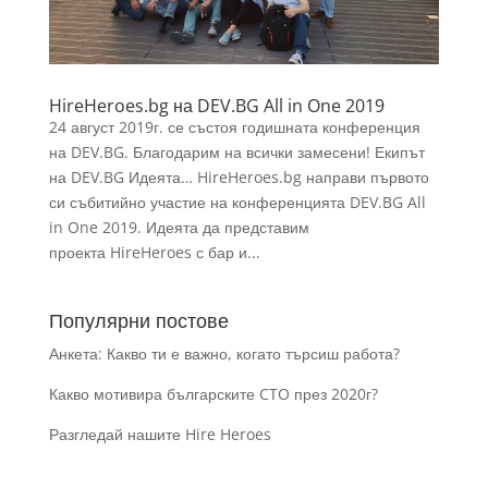
HireHeroes.bg на DEV.BG All in One 2019
24 август 2019г. се състоя годишната конференция
на DEV.BG. Благодарим на всички замесени! Екипът
на DEV.BG Идеята… HireHeroes.bg направи първото
си събитийно участие на конференцията DEV.BG All
in One 2019. Идеята да представим
проекта HireHeroes с бар и...
Популярни постове
Анкета: Какво ти е важно, когато търсиш работа?
Какво мотивира българските CTO през 2020г?
Разгледай нашите Hire Heroes