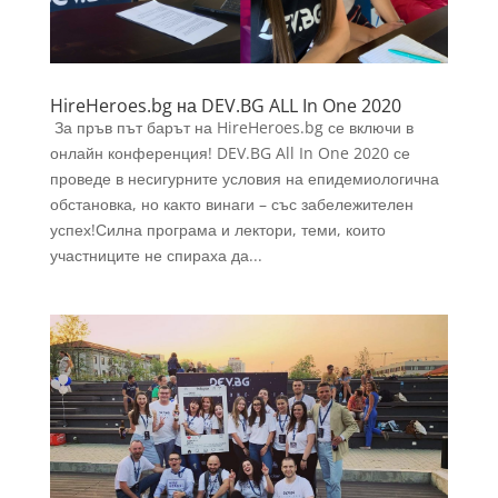
HireHeroes.bg на DEV.BG ALL In One 2020
За пръв път барът на HireHeroes.bg се включи в
онлайн конференция! DEV.BG All In One 2020 се
проведе в несигурните условия на епидемиологична
обстановка, но както винаги – със забележителен
успех!Силна програма и лектори, теми, които
участниците не спираха да...