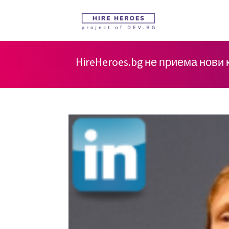
HireHeroes.bg не приема нови