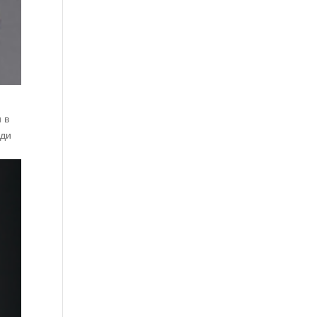
 в
оди