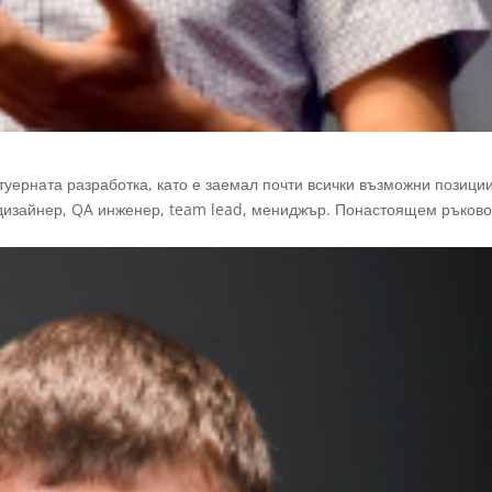
туерната разработка, като е заемал почти всички възможни позиции
 дизайнер, QA инженер, team lead, мениджър. Понастоящем ръков