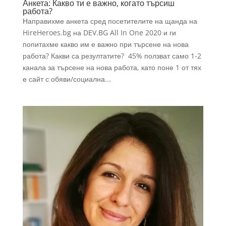
Анкета: Какво ти е важно, когато търсиш
работа?
Направихме анкета сред посетителите на щанда на
HireHeroes.bg на DEV.BG All In One 2020 и ги
попитахме какво им е важно при търсене на нова
работа? Какви са резултатите? 45% ползват само 1-2
канала за търсене на нова работа, като поне 1 от тях
е сайт с обяви/социална...