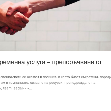
ременна услуга – препоръчване от
специалисти се оказват в позиция, в която биват съкратени, порад
им в компаниите, свиване на ресурси, преподреждане на
team leader-и –...