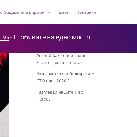
о Задавани Въпроси
Блог
Контакти
.BG
- IT обявите на едно място.
Популярни постове
Анкета: Какво ти е важно,
когато търсиш работа?
Какво мотивира българските
CTO през 2020г?
Разгледай нашите Hire
Heroes