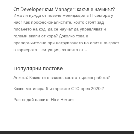
От Developer към Manager: какъв е начинът?
Има ли нужда от повече мениджъри в IT сектора у
нас? Как професионалистите, които стоят зад
писането на код, да се научат да управляват и
големи екипи от хора? Доколко това е
препоръчително при натрупването на опит и възраст
в кариерата – ситуация, за която от...
Популярни постове
Анкета: Какво ти е важно, когато търсиш работа?
Какво мотивира българските CTO през 2020г?
Разгледай нашите Hire Heroes