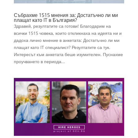
Събрахме 1515 мнения за: Достатъчно ли ми
плащат като IT в България?
Здравей, резултатите са готови! Благодарим на
всички 1515 човека, които откликнаха на идеята ни и
дадоха лично мнение в анкетата: Достатъчно ли ми
плащат като IT специалист? Резултатите са тук.
Интересът към анкетата беше изумителен. Пуснахме
проучването в периода...