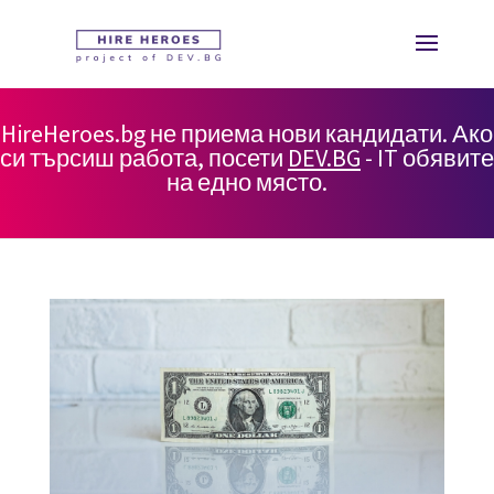
HireHeroes.bg не приема нови кандидати. Ако
си търсиш работа, посети
DEV.BG
- IT обявите
на едно място.