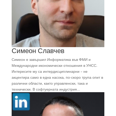
Симеон Славчев
Симеон е завършил Информатика във ФМИ и
Международни икономически отношения в УНСС.
Интересите му са интердисциплинарни – не
акцентира само в една насока, по-скоро трупа опит в
различни области, както управленски, така и
технически. В софтуерната индустрия...