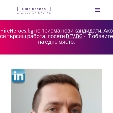
HireHeroes.bg не приема нови кандидати. Ако
си търсиш работа, посети
DEV.BG
- IT обявите
на едно място.