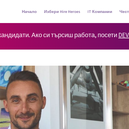
Начало
Избери Hire Heroes
IT Компании
Чест
 кандидати. Ако си търсиш работа, посети
DEV