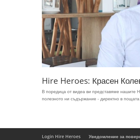
Hire Heroes: Красен Коле
В поредица от видеа ви представяме нашите Hi
полезното ни съдържание - директно в пощата с
Login Hire Heroes
Уведомление за повер