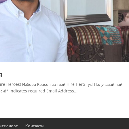
в
re Heroes! Избери Красен за твой Hire Hero тук! Получавай най-
и!* indicates required Email Address...
ителност
Контакти