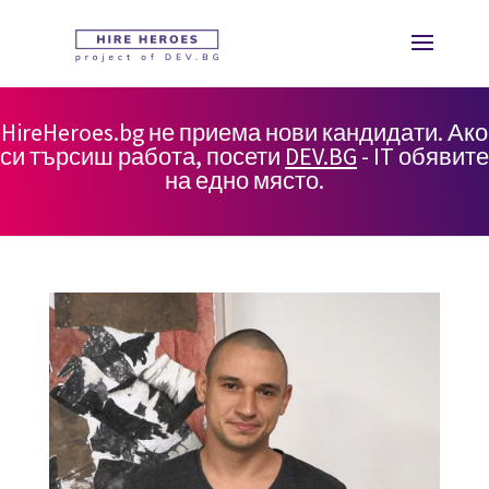
HireHeroes.bg не приема нови кандидати. Ако
си търсиш работа, посети
DEV.BG
- IT обявите
на едно място.