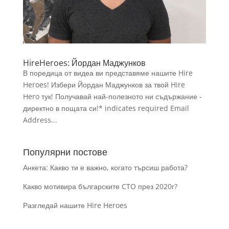
HireHeroes: Йордан Маджунков
В поредица от видеа ви представяме нашите Hire
Heroes! Избери Йордан Маджунков за твой Hire
Hero тук! Получавай най-полезното ни съдържание -
директно в пощата си!* indicates required Email
Address...
Популярни постове
Анкета: Какво ти е важно, когато търсиш работа?
Какво мотивира българските CTO през 2020г?
Разгледай нашите Hire Heroes