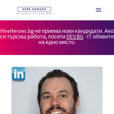
HireHeroes.bg не приема нови кандидати. Ако
си търсиш работа, посети
DEV.BG
- IT обявите
на едно място.