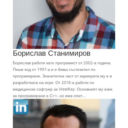
Борислав Станимиров
Борислав работи като програмист от 2002-а година.
Пише код от 1997-а и е бивш състезател по
програмиране. Значителна част от кариерата му е в
разработката на игри. От 2018-а работи по
медицински софтуер за ViewRay. Основният му език
за програмиране е С++, но има опит...