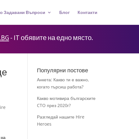
о Задавани Въпроси
Блог
Контакти
.BG
- IT обявите на едно място.
де
Популярни постове
Анкета: Какво ти е важно,
когато търсиш работа?
Какво мотивира българските
CTO през 2020г?
ire
Разгледай нашите Hire
Heroes
 на