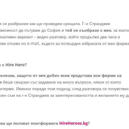
м се разбрахме как ще проведем срещата. Г-н Странджев
ъзможност да пътувам до София и
той се съобрази с мен
, за коет
нативен вариант – видео разговор, който продължи два часа и
жи отново по e-mail, където аз потвърдих избраната от мен фирма
 с Hire Hero?
лезна, защото от нея добих ясна представа кои фирми са
 беше свързан със задаване на много въпроси, някои от които
интервю. Именно поради този подход, след разговора се почувствах
рен съм на г-н Странджев за заинтересоваността и желанието му д
ърва ще ползват платформата
HireHeroes.bg
?