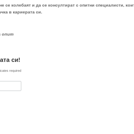
не се колебаят и да се консултират с опитни специалисти, кои
чка в кариерата си.
на опит
ата си!
icates required