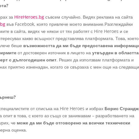
ота?
брах за
HireHeroes.bg
съвсем случайно. Видях реклама на сайта
.bg
във Facebook, която привлече моето внимание.Разглеждайки
ите в сайта, видях че някои от тях работят с Hire Heroes и се
тересувах какво всъщност представлява платформата. Това, което
влече беше
възможността да ми бъде предоставена информац
фирмите
от достоверен източник в лицето на
утвърден в областта
перт с дългогодишен опит
. Реших да използвам платформата и
нах приятно изненадан, когато се свързаха с мен още на следващ
бърнеш?
специалистите от списъка на Hire Heroes и избрах
Борис Страндж
 опит в това, с което аз също се занимавам – разработването на
урих, че
може да ми бъде отговорено на всички технически
верна оценка.