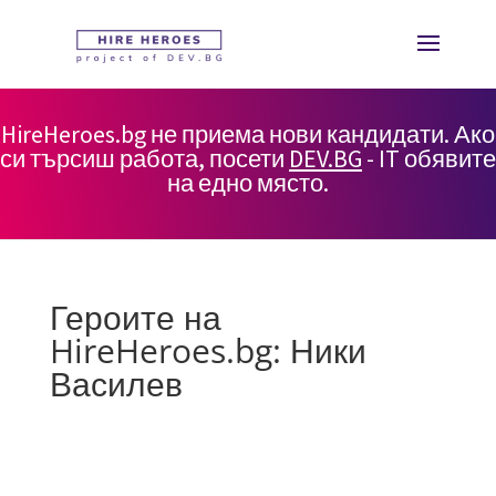
HireHeroes.bg не приема нови кандидати. Ако
си търсиш работа, посети
DEV.BG
- IT обявите
на едно място.
Героите на
HireHeroes.bg: Ники
Василев