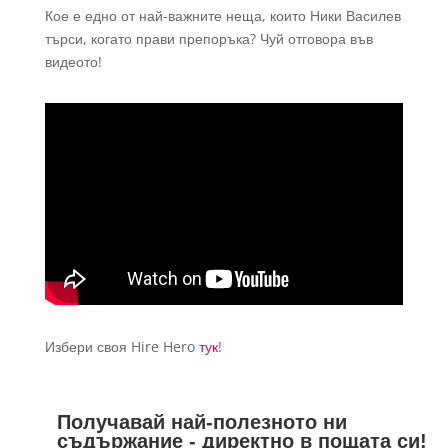
Кое е едно от най-важните неща, които Ники Василев
търси, когато прави препоръка? Чуй отговора във
видеото!
Избери своя Hire Hero
тук
!
Получавай най-полезното ни
съдържание - директно в пощата си!