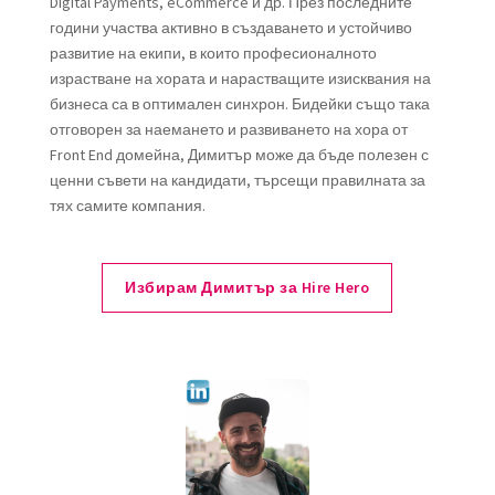
Digital Payments, eCommerce и др. През последните
години участва активно в създаването и устойчиво
развитие на екипи, в които професионалното
израстване на хората и нарастващите изисквания на
бизнеса са в оптимален синхрон. Бидейки също така
отговорен за наемането и развиването на хора от
Front End домейна, Димитър може да бъде полезен с
ценни съвети на кандидати, търсещи правилната за
тях самите компания.
Избирам Димитър за Hire Hero