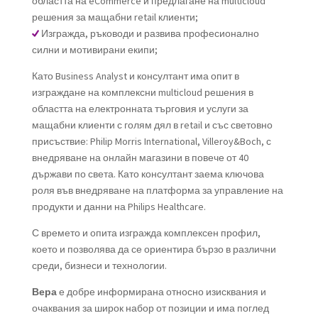
областта на eCommerce и предлагане на multicloud
решения за мащабни retail клиенти;
Изгражда, ръководи и развива професионално
силни и мотивирани екипи;
Като Business Analyst и консултант има опит в
изграждане на комплексни multicloud решения в
областта на електронната търговия и услуги за
мащабни клиенти с голям дял в retail и със световно
присъствие: Philip Morris International, Villeroy&Boch, с
внедряване на онлайн магазини в повече от 40
държави по света. Като консултант заема ключова
роля във внедряване на платформа за управление на
продукти и данни на Philips Healthcare.
С времето и опита изгражда комплексен профил,
което и позволява да се ориентира бързо в различни
среди, бизнеси и технологии.
Вера
е добре информирана относно изисквания и
очаквания за широк набор от позиции и има поглед