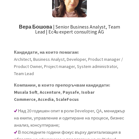
Вера Бошова
| Senior Business Analyst, Team
Lead | Ec4u expert consulting AG
Кандидати, на които помагам:
Architect, Business Analyst, Developer, Product manager /
Product Owner, Project manager, System administrator,
Team Lead
Компании, в които препоръчвам кандидати:
Musala Soft
,
Accenture
,
Paysafe
,
Isobar
Commerce, Accedia, ScaleFocus
Над 20 годишен опит в роли Developer, QA, мениджър
на екипи, управление и одитиране на процеси, бизнес
анализ, консултиране;
В последните години фокус върху дигитализация в